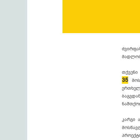
ძვირფა
მადლობ
თქვენ
35
მო
ერთხე
ბაგვდა
ნაშთქო
კარგი 
მოსწა
პროექტ