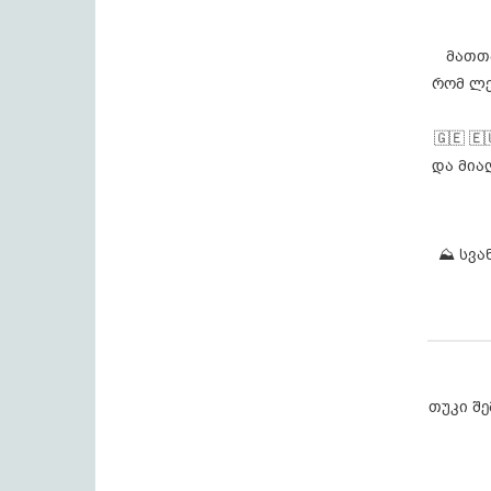
მათთა
რომ ლე
🇬🇪 
და მია
⛰️ სვა
თუკი შ