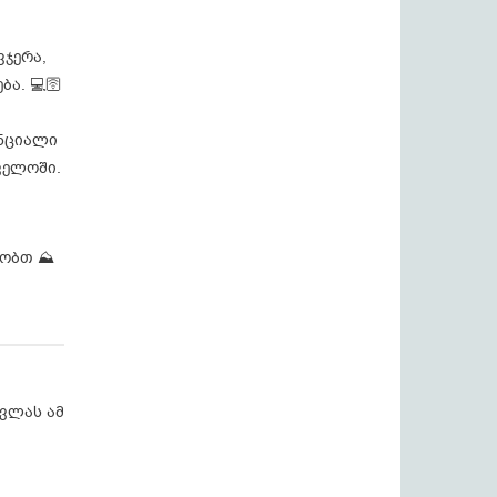
ვჯერა,
ა. 💻🛜
ენციალი
ველოში.
ყობთ ⛰️
ვლას ამ