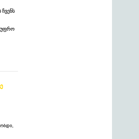
 ჩვენს
 უფრო
ე
ლობდი,