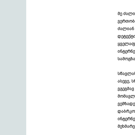
მე ძალი
ვერთობ
ძალიან 
დეტექტი
ყველაფე
ინტერნე
სამოგზ
სწავლას
ასევე, 
ვგეგმავ
მომავლ
ვემზადე
დაბრკო
ინტერნ
მეხმარე