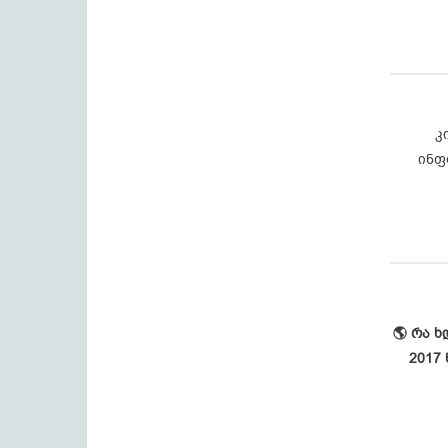
კ
ინფ
🌎 რა 
2017