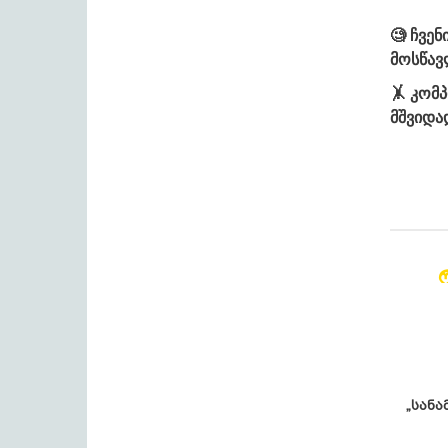
🧐 ჩვე
მოსწავ
🤸 კომ
მშვიდა
„სანა