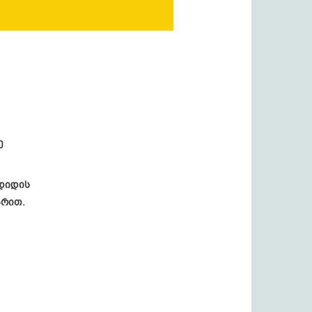
ე
გდიდის
არით.