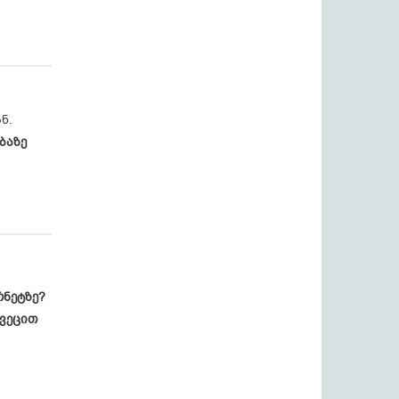
ნ.
ბაზე
რნეტზე?
ვეცით