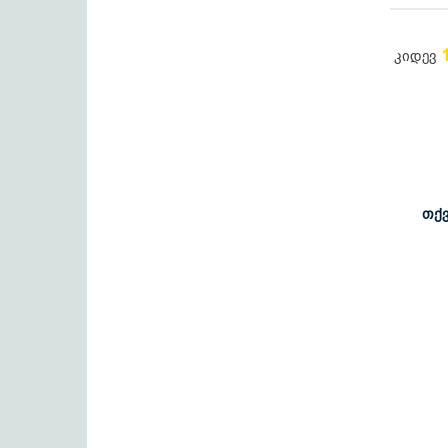
კიდევ
თქვ